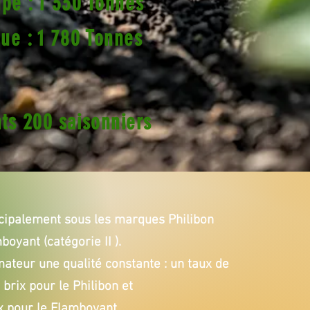
pe : 1 330 Tonnes
ue : 1 780 Tonnes
ts 200 saisonniers
cipalement sous les marques Philibon
boyant (catégorie II ).
teur une qualité constante : un taux de
brix pour le Philibon et
x pour le Flamboyant.