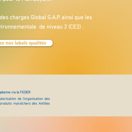
des charges Global G.A.P. ainsi que les
vironnementale de niveau 2 (CE2) .
z nos labels qualités
opéenne via le FEDER
alorisation de l'organisation des
produits maraîchers des Antilles