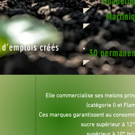
Guadelou
Martiniq
d'emplois créés
30 permanen
Elle commercialise ses melons prin
(catégorie I) et Flam
Ces marques garantissent au consomma
sucre supérieur à 12° 
supérieur à 10° bri