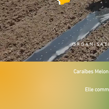
ORGANISAT
Caraïbes Melon
Elle comme