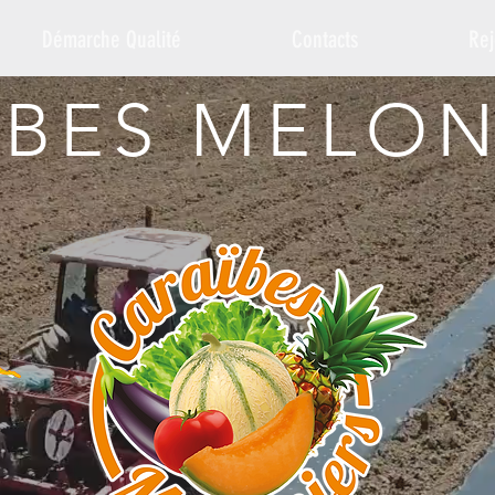
Démarche Qualité
Contacts
Rej
ÏBES MELON