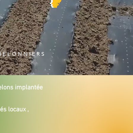
MELONNIERS
elons implantée
és locaux ,