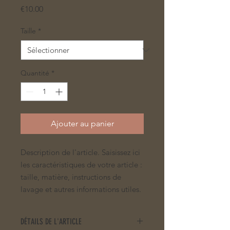
Prix
€10.00
Taille
*
Quantité
*
Ajouter au panier
Description de l'article. Saisissez ici
les caractéristiques de votre article :
taille, matière, instructions de
lavage et autres informations utiles.
DÉTAILS DE L'ARTICLE