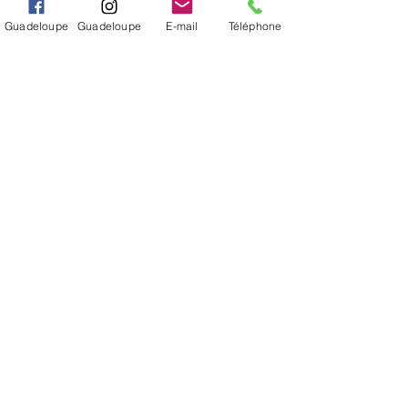
INFORMÉ(E)
Guadeloupe
Guadeloupe
E-mail
Téléphone
S'abonner
Je veux m'inscrire à la newsletter.