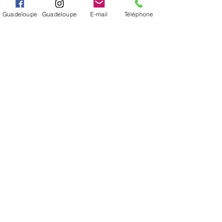
INFORMÉ(E)
Guadeloupe
Guadeloupe
E-mail
Téléphone
S'abonner
Je veux m'inscrire à la newsletter.