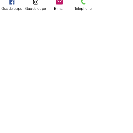
INFORMÉ(E)
Guadeloupe
Guadeloupe
E-mail
Téléphone
S'abonner
Je veux m'inscrire à la newsletter.